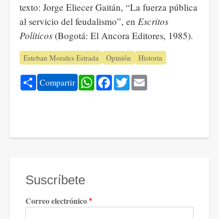
texto: Jorge Eliecer Gaitán, “La fuerza pública
Escritos
al servicio del feudalismo”, en
Políticos
(Bogotá: El Ancora Editores, 1985).
Esteban Morales Estrada
Opinión
Historia
Share
WhatsApp
Facebook
Twitter
Email
Compartir
Suscríbete
Correo electrónico