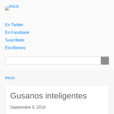
Menú
En Twitter
auxiliar
En Facebook
Suscríbete
Escríbenos
Buscar
Enlaces
You
Inicio
are
de
here:
ayuda
Gusanos inteligentes
a
la
Septiembre 9, 2018