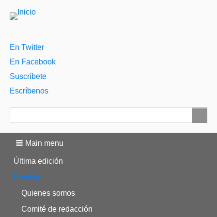
Menú
En Twitter
auxiliar
En Facebook
Suscríbete
Escríbenos
Buscar
Main menu
Última edición
Revista
Quienes somos
Comité de redacción