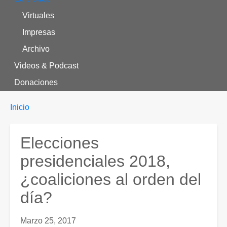
Virtuales
Impresas
Archivo
Videos & Podcast
Donaciones
Enlaces
You
Inicio
are
de
here:
ayuda
Elecciones
a
presidenciales 2018,
la
¿coaliciones al orden del
navegación
día?
Marzo 25, 2017