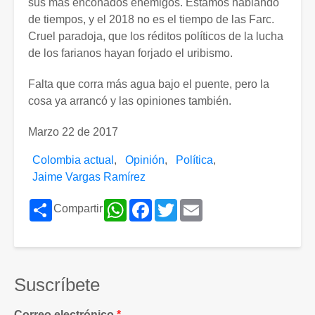
sus más enconados enemigos. Estamos hablando
de tiempos, y el 2018 no es el tiempo de las Farc.
Cruel paradoja, que los réditos políticos de la lucha
de los farianos hayan forjado el uribismo.
Falta que corra más agua bajo el puente, pero la
cosa ya arrancó y las opiniones también.
Marzo 22 de 2017
Colombia actual
Opinión
Política
Jaime Vargas Ramírez
Share
WhatsApp
Facebook
Twitter
Email
Compartir
Suscríbete
Correo electrónico