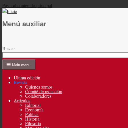
Pasar al contenido principal
Menú auxiliar
Buscar
Main menu
Última edición
Revista
Quienes somos
Comité de redacción
Colaboradores
Artículos
Editorial
Economía
Política
Historia
Filosofía
Mov. sociales