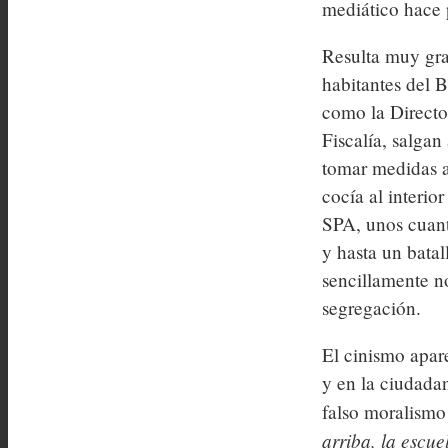
mediático hace p
Resulta muy grav
habitantes del B
como la Director
Fiscalía, salga
tomar medidas a
cocía al interio
SPA, unos cuanto
y hasta un batal
sencillamente n
segregación.
El cinismo apar
y en la ciudada
falso moralismo
arriba, la escue