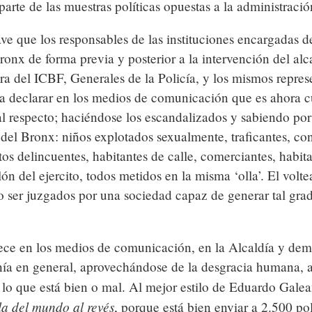
arte de las muestras políticas opuestas a la administración
e que los responsables de las instituciones encargadas de
ronx de forma previa y posterior a la intervención del al
a del ICBF, Generales de la Policía, y los mismos repres
n a declarar en los medios de comunicación que es ahora 
l respecto; haciéndose los escandalizados y sabiendo por
r del Bronx: niños explotados sexualmente, traficantes, c
s delincuentes, habitantes de calle, comerciantes, habita
lón del ejercito, todos metidos en la misma ‘olla’. El volte
o ser juzgados por una sociedad capaz de generar tal gra
ece en los medios de comunicación, en la Alcaldía y demá
nía en general, aprovechándose de la desgracia humana, a
 lo que está bien o mal. Al mejor estilo de Eduardo Gale
la del mundo al revés
, porque está bien enviar a 2.500 po