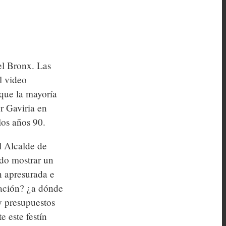
el Bronx. Las
l video
 que la mayoría
r Gaviria en
los años 90.
l Alcalde de
ndo mostrar un
n apresurada e
eación? ¿a dónde
y presupuestos
e este festín