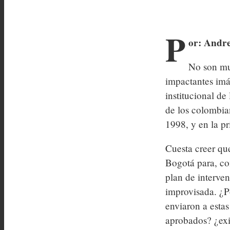
P
or: Andr
No son mu
impactantes imá
institucional d
de los colombia
1998, y en la p
Cuesta creer qu
Bogotá para, co
plan de interve
improvisada. ¿Po
enviaron a esta
aprobados? ¿exis