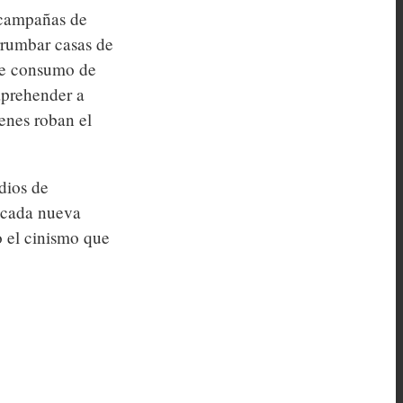
r campañas de
rrumbar casas de
 de consumo de
 aprehender a
enes roban el
dios de
 cada nueva
o el cinismo que