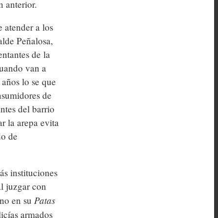
 anterior.
 atender a los
calde Peñalosa,
entantes de la
cuando van a
 años lo se que
onsumidores de
ntes del barrio
ar la arepa evita
do de
s instituciones
l juzgar con
Patas
ano en su
licías armados