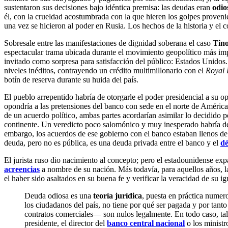
sustentaron sus decisiones bajo idéntica premisa: las deudas eran
odio
él, con la crueldad acostumbrada con la que hieren los golpes proveni
una vez se hicieron al poder en Rusia. Los hechos de la historia y el co
Sobresale entre las manifestaciones de dignidad soberana el caso
Tin
espectacular trama ubicada durante el movimiento geopolítico más imp
invitado como sorpresa para satisfacción del público: Estados Unido
niveles inéditos, contrayendo un crédito multimillonario con el
Royal 
botín de reserva durante su huida del país.
El pueblo arrepentido habría de otorgarle el poder presidencial a su o
opondría a las pretensiones del banco con sede en el norte de América
de un acuerdo político, ambas partes acordarían asimilar lo decidido
continente. Un veredicto poco salomónico y muy inesperado habría de em
embargo, los acuerdos de ese gobierno con el banco estaban llenos de i
deuda, pero no es pública, es una deuda privada entre el banco y el
dé
El jurista ruso dio nacimiento al concepto; pero el estadounidense exp
acreencias
a nombre de su nación. Más todavía, para aquellos años, 
el haber sido asaltados en su buena fe y verificar la veracidad de su i
Deuda odiosa es una
teoría jurídica
, puesta en práctica numero
los ciudadanos del país, no tiene por qué ser pagada y por tant
contratos comerciales— son nulos legalmente. En todo caso, tal
presidente, el director del
banco central nacional
o los ministr