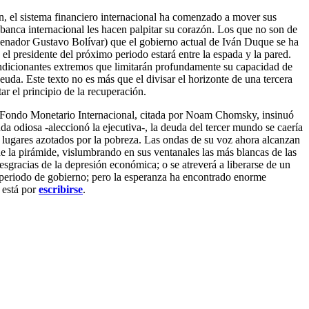
ón, el sistema financiero internacional ha comenzado a mover sus
a banca internacional les hacen palpitar su corazón. Los que no son de
 senador Gustavo Bolívar) que el gobierno actual de Iván Duque se ha
l presidente del próximo periodo estará entre la espada y la pared.
ndicionantes extremos que limitarán profundamente su capacidad de
uda. Este texto no es más que el divisar el horizonte de una tercera
ar el principio de la recuperación.
l Fondo Monetario Internacional, citada por Noam Chomsky, insinuó
uda odiosa -aleccionó la ejecutiva-, la deuda del tercer mundo se caería
os lugares azotados por la pobreza. Las ondas de su voz ahora alcanzan
e la pirámide, vislumbrando en sus ventanales las más blancas de las
desgracias de la depresión económica; o se atreverá a liberarse de un
e periodo de gobierno; pero la esperanza ha encontrado enorme
a está por
escribirse
.