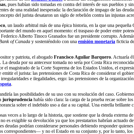
sas
, pues habían sido tomadas en contra del interés de sus pueblos y si
entes de una realidad inesperada: la declaración de impago de las deud
ncepto del jurista desataron un siglo de rebelión contra las injustas acr
oco
, un laudo arbitral más de una épica historia, en la que una pequeña 
ortante del mundo en aquel momento: el traspaso de poder entre potencia
s. Federico Alberto Tinoco Granados fue un presidente corrupto. Ademá
Bank of Canada
y sosteniéndolo con una
emisión monetaria
ficticia d
positor y patriota, el abogado
Francisco Aguilar Barquero
. Actuaría 
. La deuda por su antecesor tomada no sería por Costa Rica reconocida. 
 por el magistrado de la Corte Suprema de los Estados Unidos, el expre
itir el jurista: las pretensiones de Costa Rica de considerar el gobiern
rregularidades e ilegalidades, ergo: las pretensiones de la organizació
spota
.
andiría las posibilidades de su uso con su resolución del caso. Gobiern
la
jurisprudencia
había sido clara: la carga de la prueba recae sobre los
gnorancia sobre el indebido uso a dar a su capital. Una estrella brillant
sas veces a lo largo de la historia, que sostiene que la deuda externa de
o no es exigible su devolución ya que los prestatarios habrían actuado d
es deudas podrían considerarse personales debiendo responder quienes l
os correspondientes— y no el Estado en su conjunto y, por lo tanto, los