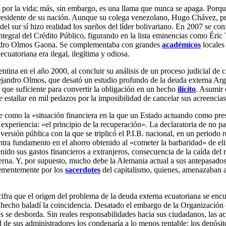
por la vida; más, sin embargo, es una llama que nunca se apaga. Porque
sidente de su nación. Aunque su colega venezolano,
Hugo Chávez, pro
 del sur sí hizo realidad los sueños del líder bolivariano. En 2007 se c
Integral del Crédito Público, figurando en la lista eminencias como Éric
ejandro Olmos Gaona. Se complementaba con grandes
académicos
locales
ecuatoriana era ilegal, ilegítima y odiosa.
gentina en el año 2000, al concluir su análisis de un proceso judicial
lejandro Olmos, que desató un estudio profundo de la deuda externa Arge
 que suficiente para convertir la obligación en un hecho
ilícito
. Asumir 
 de estallar en mil pedazos por la imposibilidad de cancelar sus acreenci
como la «situación financiera en la que un Estado actuando como prest
la experiencia: «el principio de la recuperación». La declaratoria de no
nversión pública con la que se triplicó el P.I.B. nacional, en un perio
ra fundamento en el ahorro obtenido al «cometer la barbaridad» de elim
ido sus gastos financieros a extranjeros, consecuencia de la caída del 
terna. Y, por supuesto, mucho debe la Alemania actual a sus antepasado
hementemente por los
sacerdotes
del capitalismo, quienes, amenazaban a 
ifra que el origen del problema de la deuda externa ecuatoriana se enc
n hecho baladí la coincidencia. Desatado el embargo de la Organización 
ores se desborda. Sin reales responsabilidades hacia sus ciudadanos, las
e sus administradores los condenaría a lo menos rentable: los depósitos 