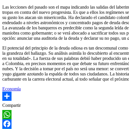
Las lecciones del pasado son el mapa indicando las salidas del laberin
tropas en contra del nuevo progresista. Es que a ellos los regímenes s
su gusto los atacan sin misericordia. Ha declarado el candidato colo
endeudado a niveles astronómicos y concentrado pagos de deuda descomu
La avanzada de los banqueros es predecible como la segunda leída d
maniobra como gobernante; o se verá abocado a sacrificar todos sus pr
opción: anunciar una auditoria de la deuda y declarar su no pago, un
El potencial del principio de la deuda odiosa es tan descomunal com
la grandeza del hallazgo. Su análisis asimila lo descubierto al encuent
en su totalidad». La fuerza de sus palabras debió haber producido un e
a Colombia, en precisos momentos en que debate su futuro enfrentándo
nubes. Y la decisión a tomar por el país no será una menor: se converti
yugo gigante azotando la espalda de todos sus ciudadanos. La histori
carburante en la carrera electoral actual, al todo señalar que el próxim
Economía
Share
Compartir
WhatsApp