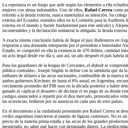
La esperanza es un fuego que arde según los elementos a ella echados 
mujeres con almas indomables. Uno de ellos,
Rafael Correa
como pre
referido a la deuda externa, nunca materializó su intención. Su colega
externa del Ecuador, reunidos ellos en la Comisión para la Auditoria 
externa en el mundo y fuente fundamental para este artículo) y Al
incontestables y la declaración unilateral la obligada: la deuda externa 
A exacta misma conclusión habría de llegar el juez Ballesteros en Ar
respuesta a una demanda interpuesta por el periodista e historiador A
Estado, se comprobó en ella la existencia de 470 delitos, cantidad más
un acto ilegal desde ese día y, aun así, un año después el país habría
Para los guardianes de la lengua de Cervantes, el
default
se comprende 
pública contraída». Joseph Stiglitz lo define con la sabiduría que da 
millones de dólares a las arcas nacionales, combustible de la masiva i
ambos gobiernos Kirchner, de hasta el 8% anual, en Argentina, encuent
crecimiento promedio del PIB ruso en la década posterior a haber deten
ganado al «aplicar el desastre» de declarar el no pago de su deuda ex
castigos anunciados a repartir por el dios mercado, pronosticados ve
las acreencias, brillaron por su ausencia en cada uno de esos países.
En el documento a la ciudadanía presentado por Rafael Correa se desc
civiles argentinas estuvieron al mando de figuras castrenses. No es u
precio de la materia prima estalla y las arcas de los grandes product
inesperado: no saber qué hacer con demasiado dinero. La mediocridad d