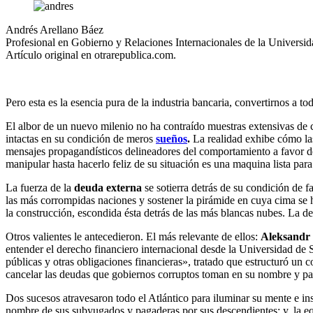
la
Andrés Arellano Báez
navegación
Profesional en Gobierno y Relaciones Internacionales de la Univers
Artículo original en otrarepublica.com.
Pero esta es la esencia pura de la industria bancaria, convertirnos a t
El albor de un nuevo milenio no ha contraído muestras extensivas de
intactas en su condición de meros
sueños
.
La realidad exhibe cómo las
mensajes propagandísticos delineadores del comportamiento a favor d
manipular hasta hacerlo feliz de su situación es una maquina lista par
La fuerza de la
deuda externa
se sotierra detrás de su condición de f
las más corrompidas naciones y sostener la pirámide en cuya cima se 
la construcción, escondida ésta detrás de las más blancas nubes. La d
Otros valientes le antecedieron. El más relevante de ellos:
Aleksandr
entender el derecho financiero internacional desde la Universidad de 
públicas y otras obligaciones financieras», tratado que estructuró un
cancelar las deudas que gobiernos corruptos toman en su nombre y par
Dos sucesos atravesaron todo el Atlántico para iluminar su mente e in
nombre de sus subyugados y pagaderas por sus descendientes; y, la eq