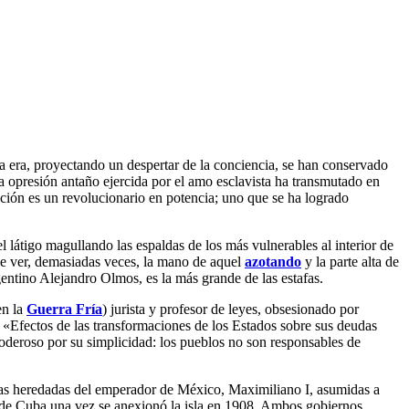
 era, proyectando un despertar de la conciencia, se han conservado
opresión antaño ejercida por el amo esclavista ha transmutado en
ión es un revolucionario en potencia; uno que se ha logrado
l látigo magullando las espaldas de los más vulnerables al interior de
de ver, demasiadas veces, la mano de aquel
azotando
y la parte alta de
gentino Alejandro Olmos, es la más grande de las estafas.
en la
Guerra Fría
) jurista y profesor de leyes, obsesionado por
ó «Efectos de las transformaciones de los Estados sobre sus deudas
poderoso por su simplicidad: los pueblos no son responsables de
ncias heredadas del emperador de México, Maximiliano I, asumidas a
s de Cuba una vez se anexionó la isla en 1908. Ambos gobiernos