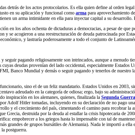
das detrás de los actos protocolarios. Es ella quien define al orden lega
justo en su aplicación y funcional como
arma
para aprovechamiento de l
 tienen un arma intimidante en ella para inyectar capital a su desarrollo
sición en los años ochenta de dictaduras a democracias, a pesar de que 
ieron y se acogieron a una reestructuración de deuda patrocinada por Es
to económico, y lastraría poderosamente a todo el conjunto de Latinoa
za y seguir pagando religiosamente son intrincados, aunque a menudo t
ses cuyas deudas provenían del lado occidental, especialmente Estados U
 FMI, Banco Mundial y demás o seguir pagando y tenerlos de nuestro la
 funcionario, sino el de un feliz mandatario. Estados Unidos en 2003, 
tavo adeudado en la categoría de odiosa; ergo, bajo su administración 
 inspiración en los alemanes, quienes, finalizada la
Segunda Guerra
r Adolf Hitler tomadas, incluyendo en su declaración de no pago una in
rrollo y el crecimiento del país, cimentando el camino para recobrar la
rque Grecia, destruida por la deuda al estallar la crisis hipotecaria de 
rifica: empobrecer a los griegos hasta lo impensable con tal de mantener
s más grandes de grupos bursátiles de Alemania). Nada le importó a ella 
 la postguerra.