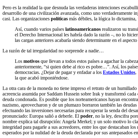
Pero es la realidad la que desnuda las verdaderas intenciones escabulli
desarrollo de una civilización avanzada, como uno verdaderamente in
casi. Las organizaciones
políticas
más débiles, la lógica lo dictamina,
Así, cuando varios países
latinoamericanos
realizaron su tran
el Derecho Internacional les habría dado la razón –, no lo hic
las cargas anteriores acabaría siendo determinante en el aspec
La razón de tal irregularidad no sorprende a nadie…
Los
motivos
que llevan a todos estos países a agachar la cabe
anteriormente, “si quien debe al rico es pobre…”. Así, los paí
democracias. ¿Dejar de pagar y enfadar a los
Estados Unidos
,
la que acabó imponiéndose.
La otra cara de la moneda no tiene impreso el retrato de un humillado
acreencia asumida por Saddam Hussein sobre Irak y transformó cada cen
deuda condonada. Es posible que los norteamericanos hayan encontrado
nazismo, aprovecharon y de un plumazo borraron también las deudas po
efectuando las inversiones necesarias para recuperar la senda del desa
pronunciado: Europa salió a deberle. El
poder
, no la ley, descifra po
nombre explica tal disrupción: Angela Merkel; y un solo motivo lo cla
integridad para pagarle a sus acreedores, entre los que destacaban lo
esperados por la nulidad de la deuda declarada por sus antepasados en