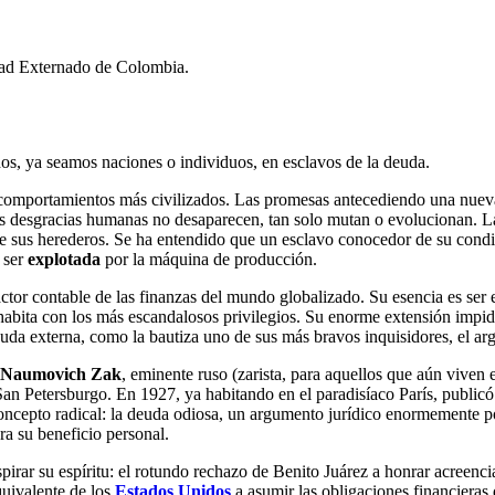
idad Externado de Colombia.
odos, ya seamos naciones o individuos, en esclavos de la deuda.
 comportamientos más civilizados. Las promesas antecediendo una nueva
 desgracias humanas no desaparecen, tan solo mutan o evolucionan. La 
e sus herederos. Se ha entendido que un esclavo conocedor de su condic
a ser
explotada
por la máquina de producción.
actor contable de las finanzas del mundo globalizado. Su esencia es ser e
habita con los más escandalosos privilegios. Su enorme extensión impi
euda externa, como la bautiza uno de sus más bravos inquisidores, el ar
 Naumovich Zak
, eminente ruso (zarista, para aquellos que aún viven 
San Petersburgo. En 1927, ya habitando en el paradisíaco París, public
 concepto radical: la deuda odiosa, un argumento jurídico enormemente 
a su beneficio personal.
spirar su espíritu: el rotundo rechazo de Benito Juárez a honrar acree
uivalente de los
Estados Unidos
a asumir las obligaciones financiera