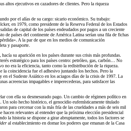
 altos ejecutivos en cazadores de clientes. Pero la riqueza
undo por el alías de su cargo: sicario económico. Su trabajo:
Volcker, en 1979, como presidente de la Reserva Federal de los Estados
 salidas de capital de los países endeudados por pagos a un creciente
to de países del continente de América Latina serían una fila de fichas
a pérdida». A la par de que en los medios de comunicación
leta y pasaporte.
hacía su aparición en los países durante sus crisis más profundas.
terés estratégico para los países centro: petróleo, gas, carbón… No
 no era la eficiencia, tanto como la redistribución de la riqueza.
ue la coincidencia fue el adhesivo juntando los hechos. Pero la
 en el Sudeste Asiático en los aciagos días de la crisis de 1997. La
 unas acreencias impagables e imperecederas, para satisfacer las
elar con ella su desmesurado pago. Un cambio de régimen político en
. Un solo hecho histórico, el genocidio eufemísticamente titulado
zaron para cercenar con la más fría de las crueldades a más de seis mil
se hacen relevantes al entender que la próxima elección presidencial
o la historia se dispone a girar abruptamente, todos los factores se
ider
al establecimiento en domar los poderes que emanan de la Casa