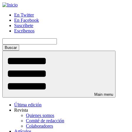
Pasar
al
En Twitter
contenido
En Facebook
Menú
principal
Suscríbete
auxiliar
Escríbenos
Buscar
Main menu
Última edición
Revista
Quienes somos
Comité de redacción
Colaboradores
Artículos