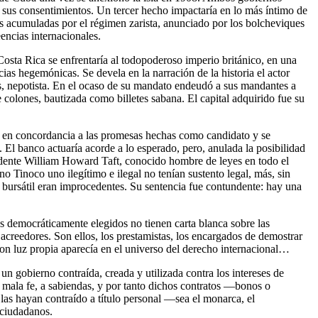
n sus consentimientos. Un tercer hecho impactaría en lo más íntimo de
as acumuladas por el régimen zarista, anunciado por los bolcheviques
eencias internacionales.
Costa Rica se enfrentaría al todopoderoso imperio británico, en una
s hegemónicas. Se devela en la narración de la historia el actor
s, nepotista. En el ocaso de su mandato endeudó a sus mandantes a
e colones, bautizada como billetes sabana. El capital adquirido fue su
él en concordancia a las promesas hechas como candidato y se
El banco actuaría acorde a lo esperado, pero, anulada la posibilidad
sidente William Howard Taft, conocido hombre de leyes en todo el
o Tinoco uno ilegítimo e ilegal no tenían sustento legal, más, sin
n bursátil eran improcedentes. Su sentencia fue contundente: hay una
os democráticamente elegidos no tienen carta blanca sobre las
 acreedores. Son ellos, los prestamistas, los encargados de demostrar
e con luz propia aparecía en el universo del derecho internacional…
 un gobierno contraída, creada y utilizada contra los intereses de
e mala fe, a sabiendas, y por tanto dichos contratos —bonos o
as hayan contraído a título personal —sea el monarca, el
 ciudadanos.