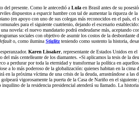
to del presente. Como le antecedió a
Lula
en Brasil antes de su posesi
erviles dispuestos a esparcir hambre con tal de aumentar la riqueza de l
mbiano (en apoyo con uno de sus colegas más reconocidos en el país, el
nales para el siguiente cuatrienio, dejando el escenario establecido: e
e una novela: el nuevo mandatario podrá endeudarse más, aceptando co
ogramas sociales con objetivo de asumir los costos de la desbordante de
default
o, como ilumina
Stiglitz
teniendo como sustento la historia, desat
o esperanzador.
Karen Lissaker
, representante de Estados Unidos en e
ro del más centelleante de los diamantes. «Si aplicamos la tesis de la de
co a perdurar por toda la eternidad y transformar la política en aquell
se a lo más poderoso de la globalización: quienes habitan en la cima d
rá en la próxima víctima de una crisis de la deuda, arrastrándose a las 
a golpeará vigorosamente la puerta de la Casa de Nariño en el siguient
o inquilino de la residencia presidencial atenderá su llamado. La histori