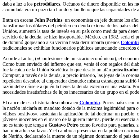
daba a luz a los
petrodólares
. Océanos de dinero disponible en las m
acumulada era un pozo tan hondo y tan lleno que las capacidades de ab
Entra en escena
John Perkins
, un economista en jefe durante los año
transformar los dólares del petróleo en deuda externa de los países d
Unidos, aumentó la tasa de interés en su país como medida para detener
servicio de la deuda, se hizo insoportable. México, en 1982, sería el 
de dominó golpeando a su vecina hasta derrumbarla (menos
Colombi
tradicionales se exhibían funcionarios públicos anunciando acuerdos d
Acorde al autor, («Confesiones de un sicario económico»), el economis
Como buen enviado del infierno que era, venía él con regalos del diabl
fue la caída de la Unión Soviética lo que desató un afán
privatizador
Comprar, a través de la deuda, a precio irrisorio, las joyas de la coro
repetición descubre al emperador desnudo: misma estratagema sufrió Gre
razón debe dársele a quién la tiene: la deuda externa es una estafa. Po
necesidades insatisfechas de lujos innecesarios de un grupo en el pod
El cauce de esta historia desemboca en
Colombia
. Pocos países con 
la nación iniciaría su mandato dotado de la máxima legitimidad para c
«falsos positivos», sustentan la aplicación de tal doctrina: un pueblo, 
jóvenes inocentes en el marco de la guerra interna, pierde su esencia 
no es tanto que tenga a
Gustavo Petro
como favorito para ganarlas, si
han ubicado a su favor. Y el cambio a presenciar en la política naciona
de Nariño, declarando la muerte de un régimen dominando el país d