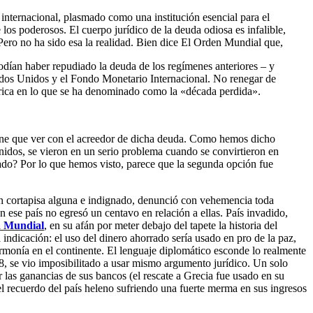
l internacional, plasmado como una institución esencial para el
os poderosos. El cuerpo jurídico de la deuda odiosa es infalible,
. Pero no ha sido esa la realidad. Bien dice El Orden Mundial que,
podían haber repudiado la deuda de los regímenes anteriores – y
tados Unidos y el Fondo Monetario Internacional. No renegar de
mérica en lo que se ha denominado como la «década perdida».
iene que ver con el acreedor de dicha deuda. Como hemos dicho
nidos, se vieron en un serio problema cuando se convirtieron en
do? Por lo que hemos visto, parece que la segunda opción fue
sin cortapisa alguna e indignado, denunció con vehemencia toda
ese país no egresó un centavo en relación a ellas. País invadido,
 Mundial
, en su afán por meter debajo del tapete la historia del
dicación: el uso del dinero ahorrado sería usado en pro de la paz,
 armonía en el continente. El lenguaje diplomático esconde lo realmente
2008, se vio imposibilitado a usar mismo argumento jurídico. Un solo
 las ganancias de sus bancos (el rescate a Grecia fue usado en su
el recuerdo del país heleno sufriendo una fuerte merma en sus ingresos