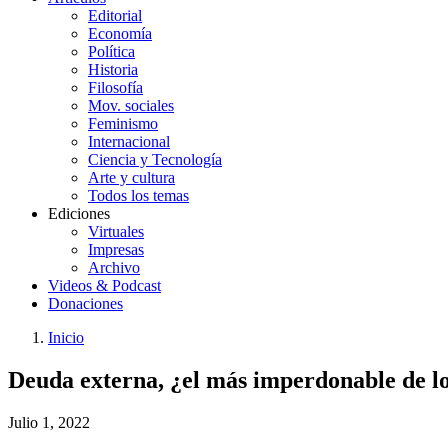
Editorial
Economía
Política
Historia
Filosofía
Mov. sociales
Feminismo
Internacional
Ciencia y Tecnología
Arte y cultura
Todos los temas
Ediciones
Virtuales
Impresas
Archivo
Videos & Podcast
Donaciones
Inicio
You
Enlaces
Deuda externa, ¿el más imperdonable de l
are
de
here:
ayuda
Julio 1, 2022
a