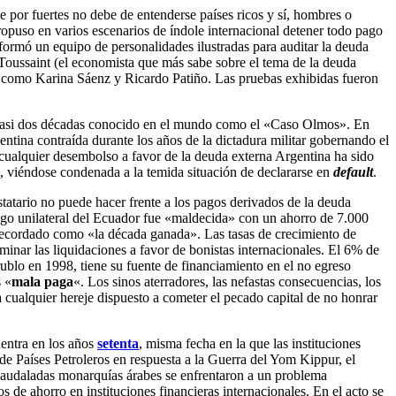
 por fuertes no debe de entenderse países ricos y sí, hombres o
puso en varios escenarios de índole internacional detener todo pago
onformó un equipo de personalidades ilustradas para auditar la deuda
 Toussaint (el economista que más sabe sobre el tema de la deuda
 como Karina Sáenz y Ricardo Patiño. Las pruebas exhibidas fueron
 de casi dos décadas conocido en el mundo como el «Caso Olmos». En
ntina contraída durante los años de la dictadura militar gobernando el
cualquier desembolso a favor de la deuda externa Argentina ha sido
as, viéndose condenada a la temida situación de declararse en
default
.
atario no puede hacer frente a los pagos derivados de la deuda
 pago unilateral del Ecuador fue «maldecida» con un ahorro de 7.000
do recordado como «la década ganada». Las tasas de crecimiento de
inar las liquidaciones a favor de bonistas internacionales. El 6% de
rublo en 1998, tiene su fuente de financiamiento en el no egreso
s «
mala paga
«. Los sinos aterradores, las nefastas consecuencias, los
cualquier hereje dispuesto a cometer el pecado capital de no honrar
uentra en los años
setenta
, misma fecha en la que las instituciones
de Países Petroleros en respuesta a la Guerra del Yom Kippur, el
 acaudaladas monarquías árabes se enfrentaron a un problema
de ahorro en instituciones financieras internacionales. En el acto se