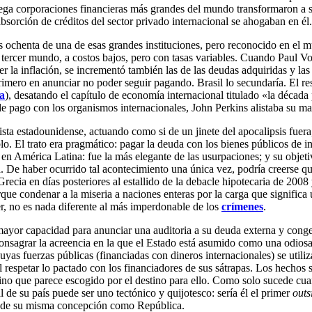
ega corporaciones financieras más grandes del mundo transformaron a sus
sorción de créditos del sector privado internacional se ahogaban en él.
s ochenta de una de esas grandes instituciones, pero reconocido en el m
el tercer mundo, a costos bajos, pero con tasas variables. Cuando Paul 
 la inflación, se incrementó también las de las deudas adquiridas y las
primero en anunciar no poder seguir pagando. Brasil lo secundaría. El res
a
), desatando el capítulo de economía internacional titulado «la décad
e pago con los organismos internacionales, John Perkins alistaba su ma
ta estadounidense, actuando como si de un jinete del apocalipsis fuera, 
o. El trato era pragmático: pagar la deuda con los bienes públicos de in
en América Latina: fue la más elegante de las usurpaciones; y su objetivo
na. De haber ocurrido tal acontecimiento una única vez, podría creerse q
cia en días posteriores al estallido de la debacle hipotecaria de 2008 y
rque condenar a la miseria a naciones enteras por la carga que significa
er, no es nada diferente al más imperdonable de los
crímenes
.
mayor capacidad para anunciar una auditoria a su deuda externa y cong
onsagrar la acreencia en la que el Estado está asumido como una odiosa
cuyas fuerzas públicas (financiadas con dineros internacionales) se utili
al respetar lo pactado con los financiadores de sus sátrapas. Los hechos 
no que parece escogido por el destino para ello. Como solo sucede cuand
l de su país puede ser uno tectónico y quijotesco: sería él el primer
outs
esde su misma concepción como República.