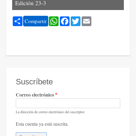
Edición 23-3
Share
WhatsApp
Facebook
Twitter
Email
Compartir
Suscríbete
Correo electrónico
La dirección de correo electrónico del suscriptor.
Esta cuenta ya está suscrita.