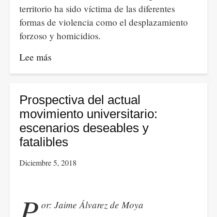
territorio ha sido víctima de las diferentes
formas de violencia como el desplazamiento
forzoso y homicidios.
Lee más
sobre
Al
Gobernador
de
Prospectiva del actual
Antioquia
movimiento universitario:
se
escenarios deseables y
le
fatalibles
olvidó
Diciembre 5, 2018
terminar
la
estación
P
or: Jaime Álvarez de Moya
de