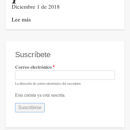
Policía
Diciembre 1 de 2018
en
Machuca,
Lee más
sobre
Segovia.
Prospectiva
del
actual
movimiento
Suscríbete
universitario:
Correo electrónico
escenarios
deseables
y
La dirección de correo electrónico del suscriptor.
fatalibles
Esta cuenta ya está suscrita.