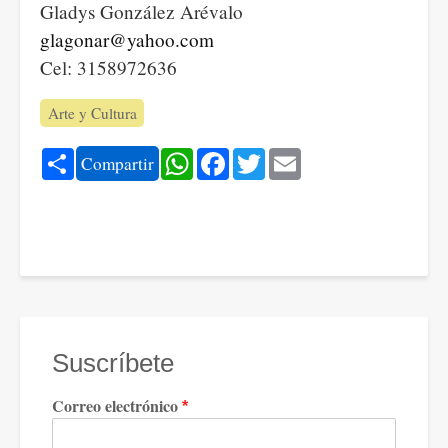
Gladys González Arévalo
glagonar@yahoo.com
Cel: 3158972636
Arte y Cultura
Share
WhatsApp
Facebook
Twitter
Email
Compartir
Suscríbete
Correo electrónico