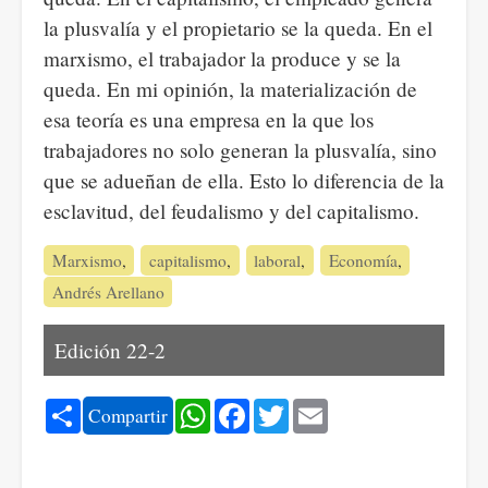
la plusvalía y el propietario se la queda. En el
marxismo, el trabajador la produce y se la
queda. En mi opinión, la materialización de
esa teoría es una empresa en la que los
trabajadores no solo generan la plusvalía, sino
que se adueñan de ella. Esto lo diferencia de la
esclavitud, del feudalismo y del capitalismo.
Marxismo
capitalismo
laboral
Economía
Andrés Arellano
Edición 22-2
Share
WhatsApp
Facebook
Twitter
Email
Compartir