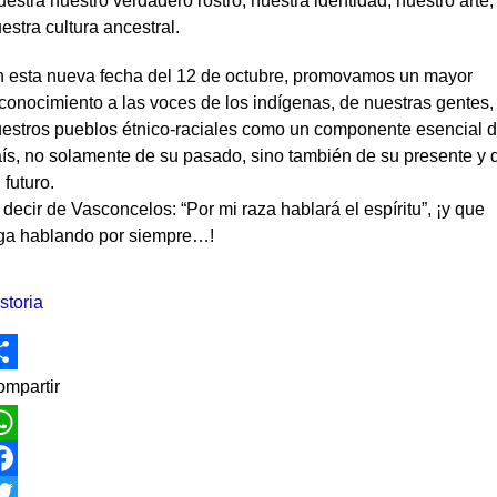
estra nuestro verdadero rostro, nuestra identidad, nuestro arte,
estra cultura ancestral.
 esta nueva fecha del 12 de octubre, promovamos un mayor
conocimiento a las voces de los indígenas, de nuestras gentes,
estros pueblos étnico-raciales como un componente esencial d
ís, no solamente de su pasado, sino también de su presente y 
 futuro.
 decir de Vasconcelos: “Por mi raza hablará el espíritu”, ¡y que
ga hablando por siempre…!
storia
hare
mpartir
hatsApp
acebook