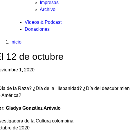
Impresas
Archivo
Videos & Podcast
Donaciones
nlaces
ou
Inicio
re
e
ere:
l 12 de octubre
yuda
viembre 1, 2020
a
avegación
ía de la Raza? ¿Día de la Hispanidad? ¿Día del descubrimien
e América?
or: Gladys González Arévalo
vestigadora de la Cultura colombina
tubre de 2020