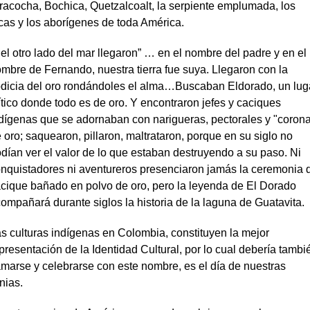
racocha, Bochica, Quetzalcoalt, la serpiente emplumada, los
cas y los aborígenes de toda América.
el otro lado del mar llegaron” … en el nombre del padre y en el
mbre de Fernando, nuestra tierra fue suya. Llegaron con la
dicia del oro rondándoles el alma…Buscaban Eldorado, un lug
tico donde todo es de oro. Y encontraron jefes y caciques
dígenas que se adornaban con narigueras, pectorales y "coron
 oro; saquearon, pillaron, maltrataron, porque en su siglo no
dían ver el valor de lo que estaban destruyendo a su paso. Ni
nquistadores ni aventureros presenciaron jamás la ceremonia 
cique bañado en polvo de oro, pero la leyenda de El Dorado
ompañará durante siglos la historia de la laguna de Guatavita.
s culturas indígenas en Colombia, constituyen la mejor
presentación de la Identidad Cultural, por lo cual debería tambi
amarse y celebrarse con este nombre, es el día de nuestras
nias.