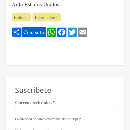
Arde Estados Unidos.
Política
Internacional
Share
WhatsApp
Facebook
Twitter
Email
Compartir
Suscríbete
Correo electrónico
La dirección de correo electrónico del suscriptor.