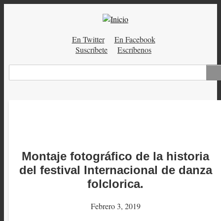
Pasar
al
contenido
En Twitter
En Facebook
principal
Menú
Suscríbete
Escríbenos
auxiliar
Buscar
Montaje fotográfico de la historia
del festival Internacional de danza
folclorica.
Febrero 3, 2019