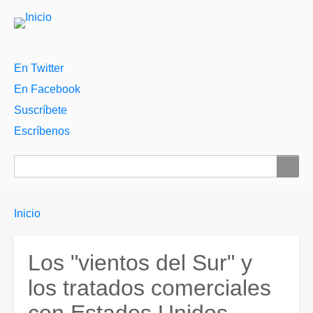
Menú
En Twitter
auxiliar
En Facebook
Suscríbete
Escríbenos
Buscar
Enlaces
You
Inicio
are
de
here:
ayuda
Los "vientos del Sur" y
a
los tratados comerciales
la