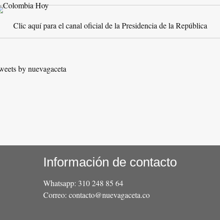
Clic aquí para el canal oficial de la Presidencia de la República
weets by nuevagaceta
Información de contacto
Whatsapp: 310 248 85 64
Correo: contacto@nuevagaceta.co