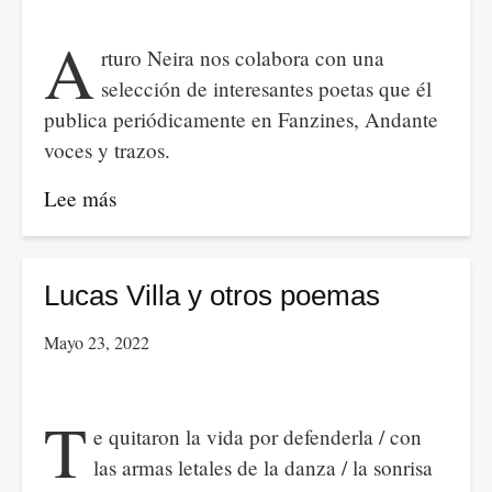
A
rturo Neira nos colabora con una
selección de interesantes poetas que él
publica periódicamente en Fanzines, Andante
voces y trazos.
Lee más
sobre
Hemos
proseguido
en
Lucas Villa y otros poemas
2023…
Mayo 23, 2022
Fanzines. Andante
voces
y
T
e quitaron la vida por defenderla / con
trazos
las armas letales de la danza / la sonrisa