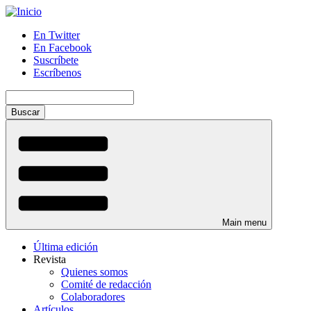
Pasar
al
En Twitter
contenido
En Facebook
Menú
principal
Suscríbete
auxiliar
Escríbenos
Buscar
Main menu
Última edición
Revista
Quienes somos
Comité de redacción
Colaboradores
Artículos