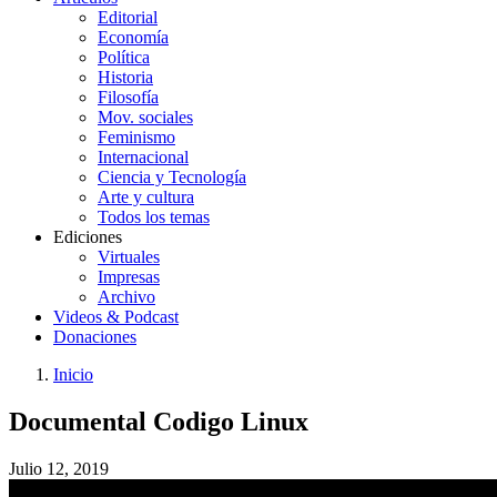
Editorial
Economía
Política
Historia
Filosofía
Mov. sociales
Feminismo
Internacional
Ciencia y Tecnología
Arte y cultura
Todos los temas
Ediciones
Virtuales
Impresas
Archivo
Videos & Podcast
Donaciones
Inicio
You
Enlaces
Documental Codigo Linux
are
de
here:
ayuda
Julio 12, 2019
a