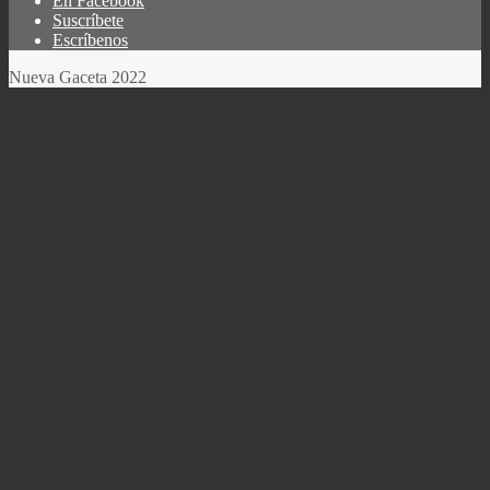
En Facebook
Menú
Suscríbete
del
Escríbenos
pie
Nueva Gaceta 2022