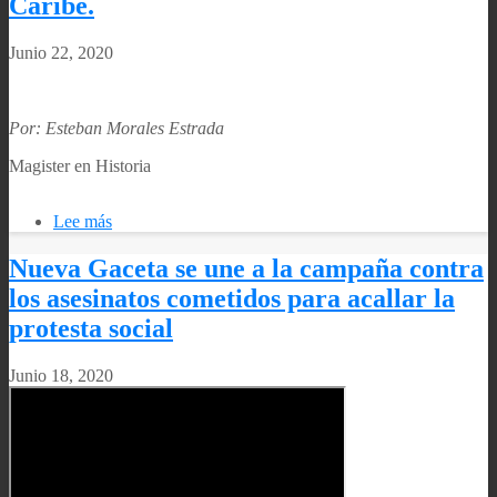
Caribe.
Junio 22, 2020
Por: Esteban Morales Estrada
Magister en Historia
Lee más
sobre
Diagnóstico,
problemas
Nueva Gaceta se une a la campaña contra
y
los asesinatos cometidos para acallar la
perspectivas.
Recomendaciones
protesta social
de
la
Junio 18, 2020
CEPAL
para
enfrentar
la
crisis
económica