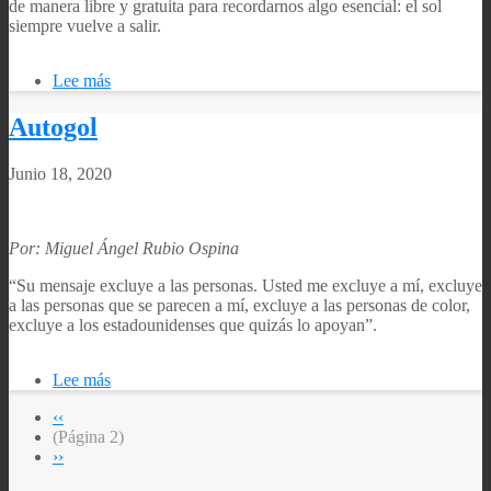
de manera libre y gratuita para recordarnos algo esencial: el sol
siempre vuelve a salir.
Lee más
sobre
La
peste
Autogol
del
insomnio
Junio 18, 2020
Por: Miguel Ángel Rubio Ospina
“Su mensaje excluye a las personas. Usted me excluye a mí, excluye
a las personas que se parecen a mí, excluye a las personas de color,
excluye a los estadounidenses que quizás lo apoyan”.
Lee más
sobre
Autogol
Página
‹‹
anterior
(Página 2)
Paginación
Siguiente
››
página