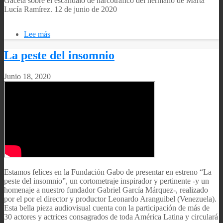
Gaceta sobre el escándalo de narcotráfico del hermano de Marta
Lucía Ramírez. 12 de junio de 2020
Lee más
sobre
Análisis
de
La peste del insomnio
Consuelo
Ahumada,
Junio 18, 2020
sobre
el
escándalo
de
narcotráfico
del
hermano
de
Marta
Lucía
Ramírez.
Estamos felices en la Fundación Gabo de presentar en estreno “La
peste del insomnio”, un cortometraje inspirador y pertinente -y un
homenaje a nuestro fundador Gabriel García Márquez-, realizado
por el por el director y productor Leonardo Aranguibel (Venezuela).
Esta bella pieza audiovisual cuenta con la participación de más de
30 actores y actrices consagrados de toda América Latina y circulará