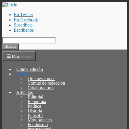
Pasar
al
En Twitter
contenido
En Facebook
Menú
principal
Suscríbete
auxiliar
Escríbenos
Buscar
Main menu
Última edición
Revista
Quienes somos
Comité de redacción
Colaboradores
Artículos
Editorial
Economía
Política
Historia
Filosofía
Mov. sociales
Feminismo