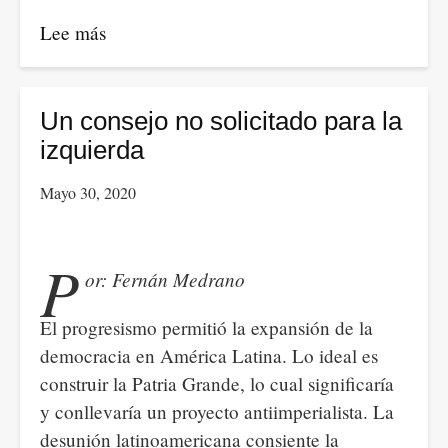
Lee más
sobre
El
impacto
de
Un consejo no solicitado para la
la
izquierda
inteligencia
Mayo 30, 2020
artificial
P
or: Fernán Medrano
El progresismo permitió la expansión de la
democracia en América Latina. Lo ideal es
construir la Patria Grande, lo cual significaría
y conllevaría un proyecto antiimperialista. La
desunión latinoamericana consiente la