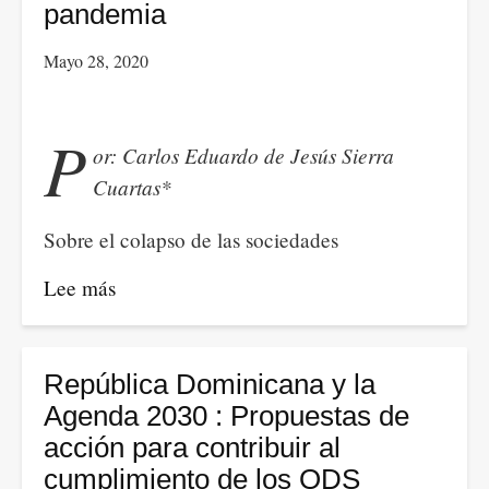
solicitado
pandemia
para
Mayo 28, 2020
la
izquierda
P
or: Carlos Eduardo de Jesús Sierra
Cuartas*
Sobre el colapso de las sociedades
Lee más
sobre
Virtualidad
en
tiempos
República Dominicana y la
de
Agenda 2030 : Propuestas de
pandemia
acción para contribuir al
cumplimiento de los ODS