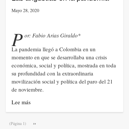
la
Mayo 28, 2020
Agenda
2030
:
P
or: Fabio Arias Giraldo*
Propuestas
de
La pandemia llegó a Colombia en un
acción
momento en que se desarrollaba una crisis
para
económica, social y política, mostrada en toda
contribuir
su profundidad con la extraordinaria
al
movilización social y política del paro del 21
cumplimiento
de noviembre.
de
los
Lee más
sobre
ODS
Las
angustias
Paginación
Siguiente
››
(Página 1)
en