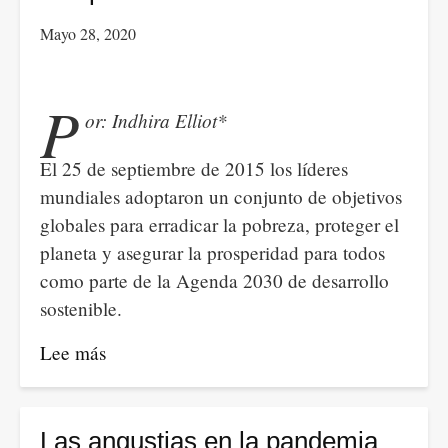
Mayo 28, 2020
P
or: Indhira Elliot*
El 25 de septiembre de 2015 los líderes
mundiales adoptaron un conjunto de objetivos
globales para erradicar la pobreza, proteger el
planeta y asegurar la prosperidad para todos
como parte de la Agenda 2030 de desarrollo
sostenible.
Lee más
sobre
República
Dominicana
y
Las angustias en la pandemia