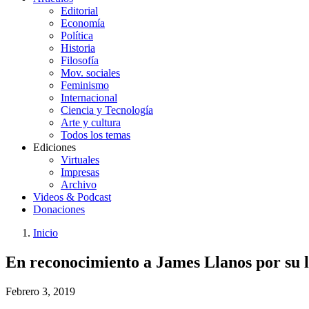
Editorial
Economía
Política
Historia
Filosofía
Mov. sociales
Feminismo
Internacional
Ciencia y Tecnología
Arte y cultura
Todos los temas
Ediciones
Virtuales
Impresas
Archivo
Videos & Podcast
Donaciones
Inicio
You
Enlaces
En reconocimiento a James Llanos por su la
are
de
here:
ayuda
Febrero 3, 2019
a