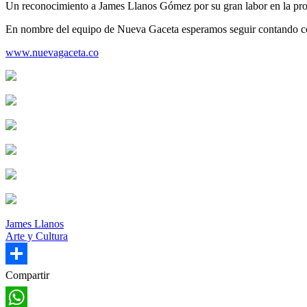
Un reconocimiento a James Llanos Gómez por su gran labor en la promoc
la
En nombre del equipo de Nueva Gaceta esperamos seguir contando con 
navegación
www.nuevagaceta.co
James Llanos
Arte y Cultura
Share
Compartir