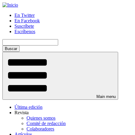
Pasar
al
En Twitter
contenido
En Facebook
Menú
principal
Suscríbete
auxiliar
Escríbenos
Buscar
Main menu
Última edición
Revista
Quienes somos
Comité de redacción
Colaboradores
Artículos