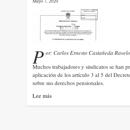
Mayo 7, 2020
P
or: Carlos Ernesto Castañeda Ravel
Muchos trabajadores y sindicatos se han p
aplicación de los artículo 3 al 5 del Decre
sobre sus derechos pensionales.
Lee más
sobre
Implicaciones
de
la
aplicación