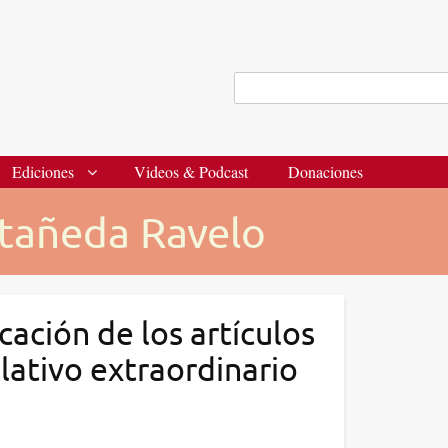
Menú
auxiliar
Buscar
Ediciones
Videos & Podcast
Donaciones
stañeda Ravelo
cación de los artículos
slativo extraordinario