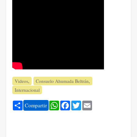
Videos
Consuelo Ahumada Beltrán
Internacional
Share
WhatsApp
Facebook
Twitter
Email
Compartir