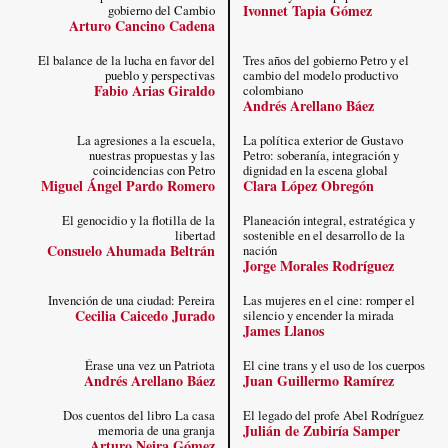
Ivonnet Tapia Gómez
gobierno del Cambio
Arturo Cancino Cadena
El balance de la lucha en favor del
Tres años del gobierno Petro y el
pueblo y perspectivas
cambio del modelo productivo
Fabio Arias Giraldo
colombiano
Andrés Arellano Báez
La agresiones a la escuela,
La política exterior de Gustavo
nuestras propuestas y las
Petro: soberanía, integración y
coincidencias con Petro
dignidad en la escena global
Miguel Ángel Pardo Romero
Clara López Obregón
El genocidio y la flotilla de la
Planeación integral, estratégica y
libertad
sostenible en el desarrollo de la
Consuelo Ahumada Beltrán
nación
Jorge Morales Rodríguez
Invención de una ciudad: Pereira
Las mujeres en el cine: romper el
Cecilia Caicedo Jurado
silencio y encender la mirada
James Llanos
Érase una vez un Patriota
El cine trans y el uso de los cuerpos
Andrés Arellano Báez
Juan Guillermo Ramírez
Dos cuentos del libro La casa
El legado del profe Abel Rodríguez
Julián de Zubiría Samper
memoria de una granja
Arturo Neira Gómez